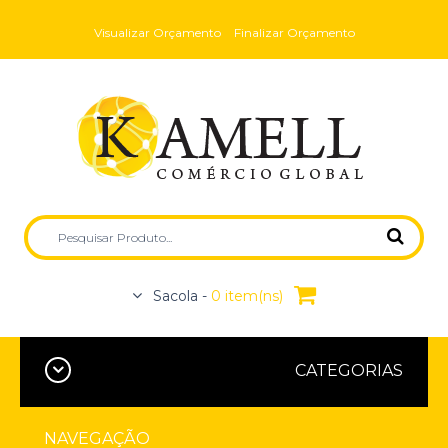
Visualizar Orçamento
Finalizar Orçamento
Sacola -
0 item(ns)
CATEGORIAS
NAVEGAÇÃO