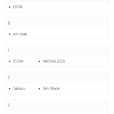
DS18
E
em-trak
I
ICOM
INOVALEDS
J
Jabsco
Jim Black
L