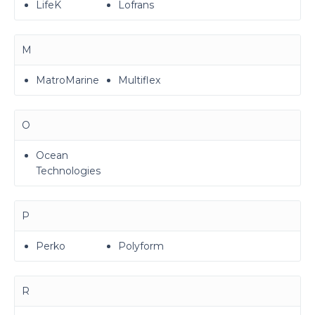
LifeK
Lofrans
M
MatroMarine
Multiflex
O
Ocean
Technologies
P
Perko
Polyform
R