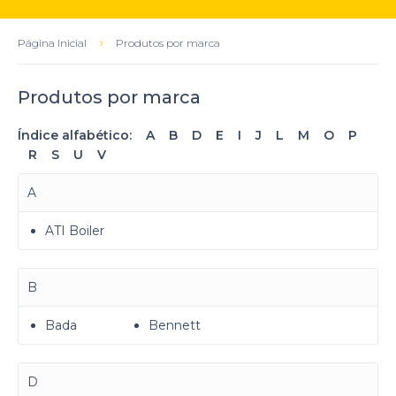
Página Inicial
Produtos por marca
Produtos por marca
Índice alfabético:
A
B
D
E
I
J
L
M
O
P
R
S
U
V
A
ATI Boiler
B
Bada
Bennett
D