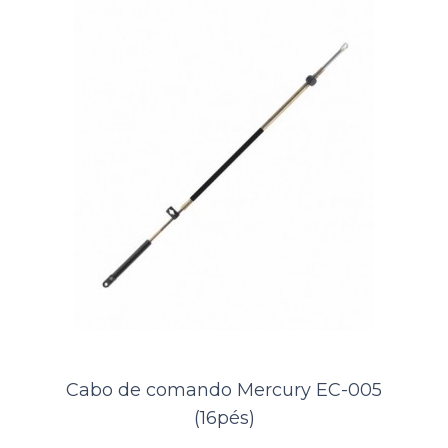
Cabo de comando BRP - OMC EC-
014 (8pés)
..
Cabo de comando Mercury EC-005
(16pés)