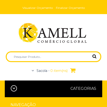
Visualizar Orçamento
Finalizar Orçamento
Sacola -
0 item(ns)
CATEGORIAS
NAVEGAÇÃO