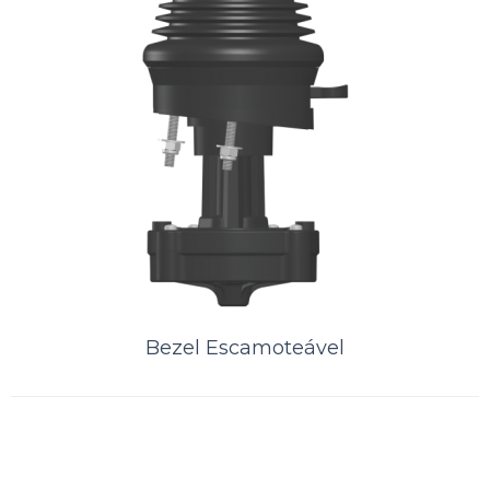
Bezel Escamoteável
Bezel Escamoteável
0° a 48° com trava em 5 posiçõesLeve e com design robusto.Feito
com materiais de alta qualidade resistente à corrosão.Eixo em aço
inox 3163,6Kg..