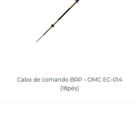
014 (14pés)
..
ORÇAMENTO
Comparar
Lista de Desejos
Cabo de comando BRP - OMC EC-014
(18pés)