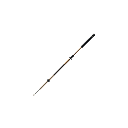
Cabo de comando BRP - OMC EC-
014 (10pés)
..
ORÇAMENTO
Comparar