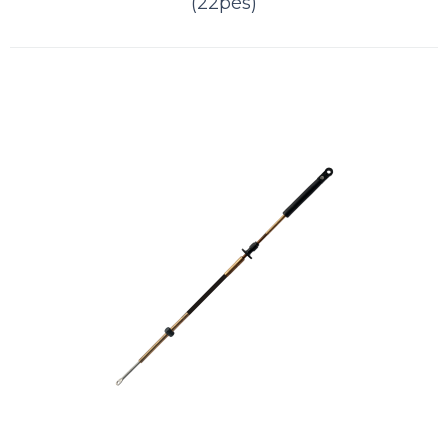
(22pés)
Cabo de comando BRP - OMC EC-
014 (18pés)
..
ORÇAMENTO
Comparar