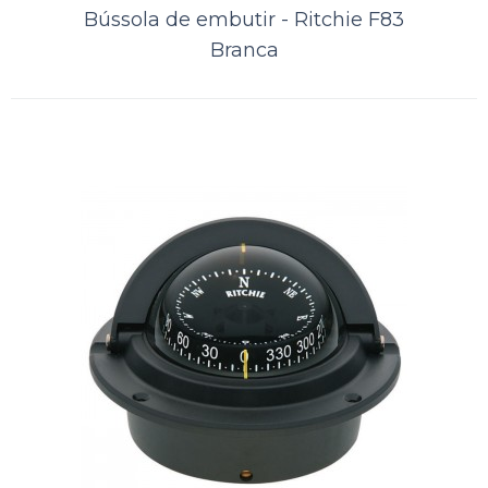
Bússola de embutir - Ritchie F83
ORÇAMENTO
Branca
Comparar
Lista de Desejos