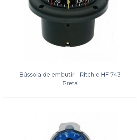
Bússola de embutir - Ritchie F83
Preta
Bússola de embutir - Ritchie F83 PretaTamanho / Design do visor:3 ”
(76 mm) /Compensadores integradosOrifício de montagem 4 3/16 "
(107 mm)Peso Aproxim..
Bússola de embutir - Ritchie HF 743
Preta
ORÇAMENTO
Comparar
Lista de Desejos