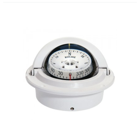
Bússola de embutir - Ritchie F50
Preta
Tamanho / Design do visor: 2 ¾ ” (70 mm) / leitura diretaIluminação
noturna 12V verdeCompensadores integradosOrifício de montagem
3 ¾ "(95 mm)Peso Apr..