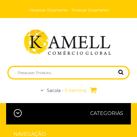
Visualizar Orçamento
Finalizar Orçamento
Sacola -
0 item(ns)
CATEGORIAS
NAVEGAÇÃO