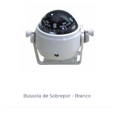
Bússola de embutir - Ritchie HF
743 Branca
Bússola de embutir - Ritchie HF 743 BrancaTamanho / Design do
visor: 3 ¾ ” (94 mm) / Iluminação noturna 12V verdeCompensadores
integradosOri..
ORÇAMENTO
Comparar
Lista de Desejos
Bússola de Sobrepor - Branco