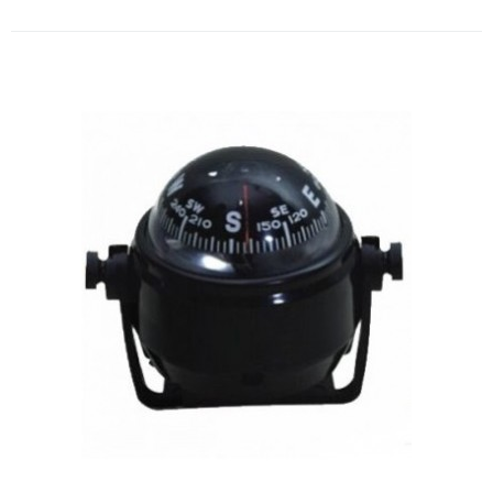
Bússola de embutir - Ritchie HF 743 PretaTamanho / Design do visor:
3 ¾ ” (94 mm) / Iluminação noturna 12V verdeCompensadores
integradosOrif..
ORÇAMENTO
Comparar
Lista de Desejos