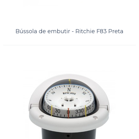
Bússola de embutir - Ritchie F83 Preta
Bússola de embutir - Ritchie F83
Branca
Bússola de embutir -Ritchie F83 BrancaTamanho / Design do visor:3 ”
(76 mm) /Compensadores integradosOrifício de montagem 4 3/16 "
(107 mm)Peso Aproxim..
ORÇAMENTO