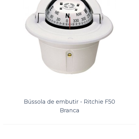
Bússola de embutir - Ritchie F50
Bússola de embutir - Ritchie F50
Branca
Branca
A Bússola Náutica Barcos Lanchas Veleiros Ritchie F-50w Branca é a
escolha perfeita para os amantes da navegação. Com a marca
Ritchie, conhecida por s..