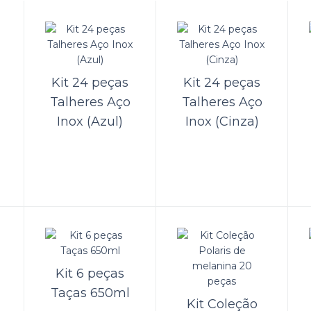
lde Compacto para Champagne em Aço 
ista do ramo náutico, a Kamell oferece ao seu público o Balde Compacto para
gne em Aço Inox.Não há espaço suficiente na mesa? Resolva..
Kit 24 peças
Kit 24 peças
Talheres Aço
Talheres Aço
Inox (Azul)
Inox (Cinza)
lde para Champagne em Aço Inox
ista do ramo náutico, a Kamell oferece ao seu público o Balde para Champa
er uma taça de champanhe a bordo com total confor..
Kit 6 peças
Taças 650ml
Kit Coleção