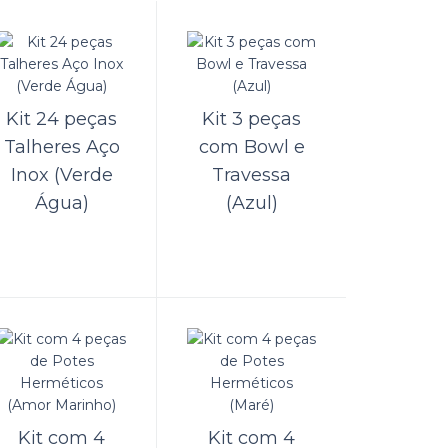
Inox
ORÇAMENTO
Kit 24 peças
Kit 3 peças
Comparar
Talheres Aço
com Bowl e
Lista de Desejos
Inox (Verde
Travessa
Água)
(Azul)
ORÇAMENTO
gne em Aço
Comparar
Lista de Desejos
Kit com 4
Kit com 4