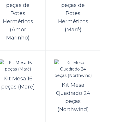
peças de
peças de
Potes
Potes
ORÇAMENTO
Herméticos
Herméticos
 Aço Inox
(Amor
(Maré)
Comparar
Marinho)
Lista de Desejos
Kit Mesa 16
ORÇAMENTO
Kit Mesa
peças (Maré)
 Aço Inox
Quadrado 24
Comparar
peças
Lista de Desejos
(Northwind)