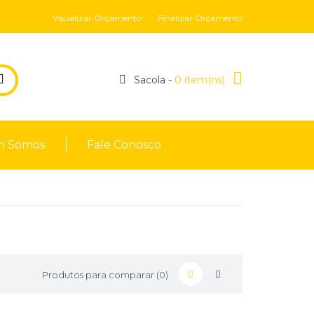
Visualizar Orçamento
Finalizar Orçamento
Sacola -
0 item(ns)
 Somos
Fale Conosco
Produtos para comparar (0)