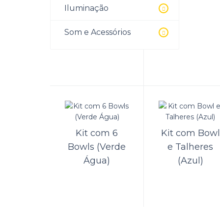
Iluminação
Travessa
Kit
(Verde Água)
Som e Acessórios
Atacad
(Azul)
Kit
Kit com 6
Kit com Bowl
Bowls (Verde
e Talheres
Atacad
(Cinza
Água)
(Azul)