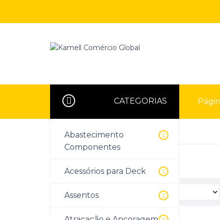
CATEGORIAS
Página
Página Inicial
Conforto a Bordo
Abastecimento
Componentes
Conforto a Bordo
Acessórios para Deck
Organizar por:
Assentos
Atracação e Ancoragem