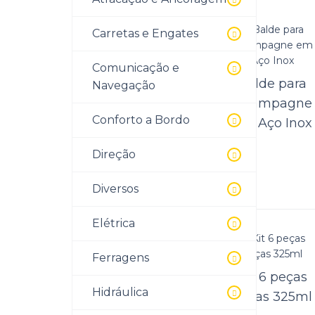
Ba
Carretas e Engates
Atacad
Comunicação e
Champa
Balde para
Navegação
Balde
Champagne
Compacto
Conforto a Bordo
em Aço Inox
para
Direção
Champagne
em Aço Inox
Ba
Diversos
Atacad
Elétrica
Inox.T
Ferragens
Kit 6 peças
Kit 3 peças
Hidráulica
Taças 325ml
com Bowl e