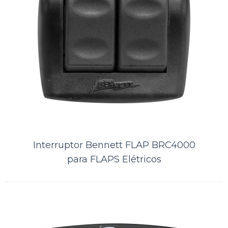
Interruptor Bennett FLAP BCI 8000
para FLAPS elétricos com
iluminação
..
ORÇAMENTO
Interruptor Bennett FLAP BRC4000
Comparar
para FLAPS Elétricos
Lista de Desejos