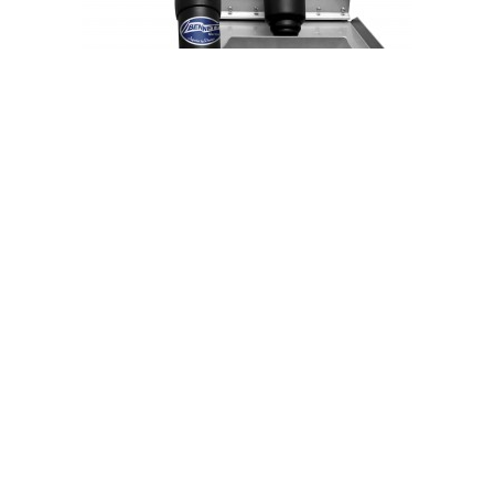
Comparar
Lista de Desejos
Kit Flap Bennett elétrico 12v - 24 x 12
(placas)