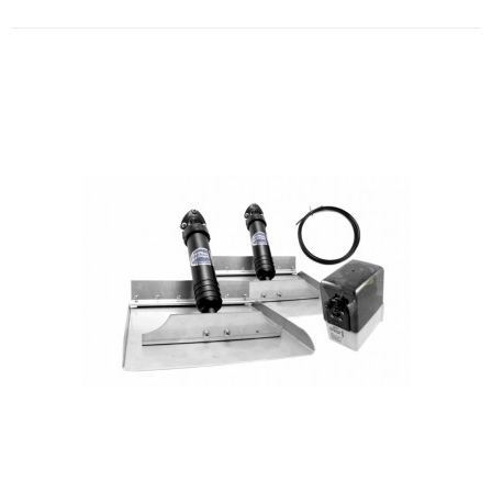
Flap Bennett HIDRAULICO 12x12
com placas (sem botão) Modelo
1212
Não acompanha botão..
ORÇAMENTO