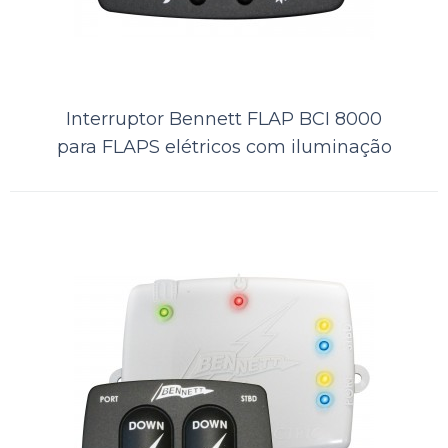
Flap Bennett HIDRAULICO 12x9
Interruptor Bennett FLAP BCI 8000
para FLAPS elétricos com iluminação
com placas ( sem botão) Modelo
129
Não acompanha botão..
ORÇAMENTO
Comparar
Lista de Desejos