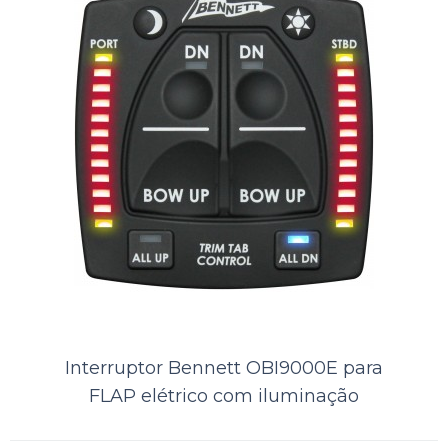
Interruptor Bennett OBI9000E para
FLAP elétrico com iluminação
Interruptor Bennett FLAP BCN
6000 para FLAPS elétricos