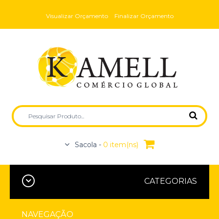
Visualizar Orçamento
Finalizar Orçamento
Sacola -
0 item(ns)
CATEGORIAS
NAVEGAÇÃO