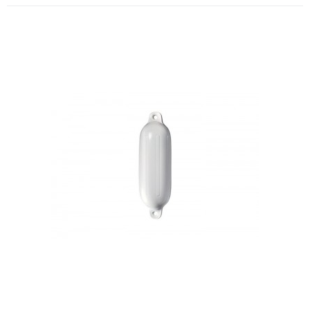
Defensa Polyform F4
A Kamell é distribuidor exclusivo das defensas norueguesas Polyform.
Distribuidor PolyformDefensa POLYFORM ® F 4 é uma defensa