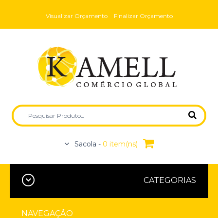
Visualizar Orçamento
Finalizar Orçamento
Sacola -
0 item(ns)
CATEGORIAS
NAVEGAÇÃO