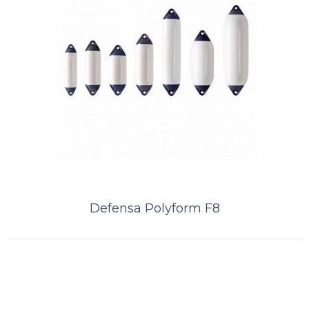
Defensa Polyform F2
A Kamell é distribuidor exclusivo das defensas norueguesas Polyform.
Distribuidor PolyformDefensa POLYFORM ® F 2 é uma defensa
suprema de tr..
Defensa Polyform F8
ORÇAMENTO
Comparar
Lista de Desejos