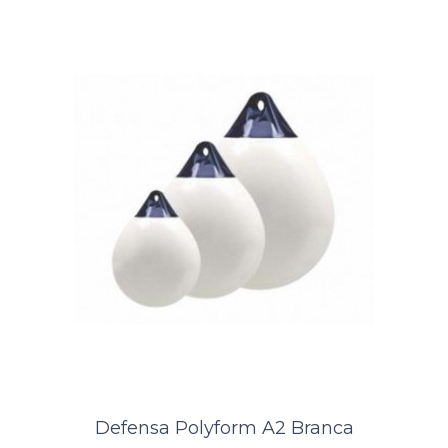
Defensa Polyform A1 Laranja
A Kamell é distribuidor exclusivo das defensas norueguesas Polyform.
Distribuidor PolyformDefensa POLYFORM ® A-1 é uma bóia super
resistente com ..
ORÇAMENTO
Defensa Polyform A2 Branca