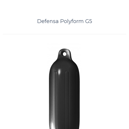
Defensa Polyform G5
Defensa Polyform F5
A Kamell é distribuidor exclusivo das defensas norueguesas Polyform.
Distribuidor PolyformDefensa POLYFORM ® F 5 é uma defensa
suprema de tr..