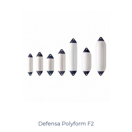
Defensa Polyform A4 Branca
A Kamell é distribuidor exclusivo das defensas norueguesas
PolyformDefensa POLYFORM ® A-4 é uma bóia super resistente com
um suporte de corda mol..
ORÇAMENTO
Comparar
Lista de Desejos
Defensa Polyform F2