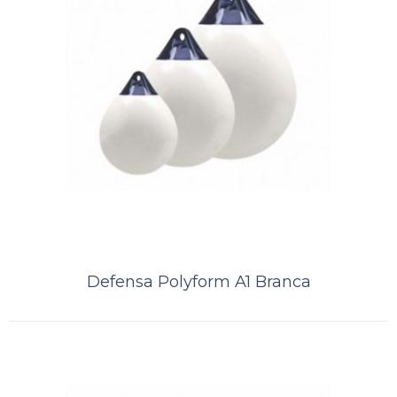
Defensa Polyform A1 Branca
Defensa Polyform A1 Branca
A Defensa POLYFORM® A-1 é uma bóia super resistente com um
suporte de corda moldado pré-fabricado por injeção. A bóia e o
suporte de corda refor..