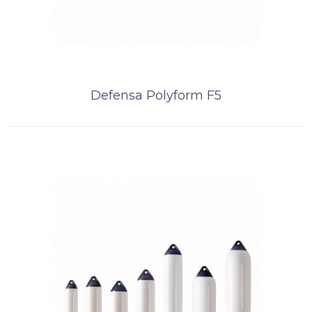
ORÇAMENTO
Defensa Polyform F5
Comparar
Lista de Desejos