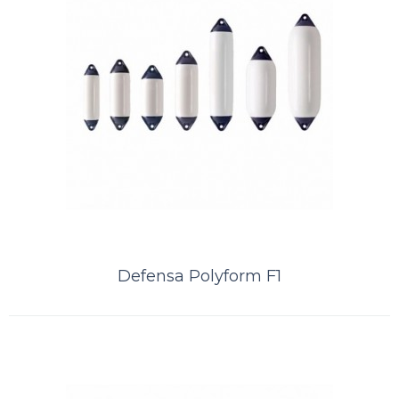
Defensa Polyform A3 Laranja
A Kamell é distribuidor exclusivo das defensas norueguesas Polyform.
Distribuidor PolyformDefensa POLYFORM ® A-3 é uma bóia super
Defensa Polyform F1
resistente com ..
ORÇAMENTO