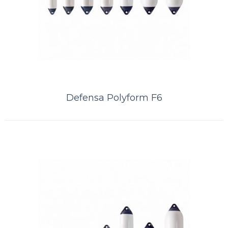
Defensa Polyform F6
Defensa Polyform F11
A Kamell é distribuidor exclusivo das defensas norueguesas Polyform.
Distribuidor PolyformDefensa POLYFORM ® F 11 é uma defensa
suprema de t..
ORÇAMENTO