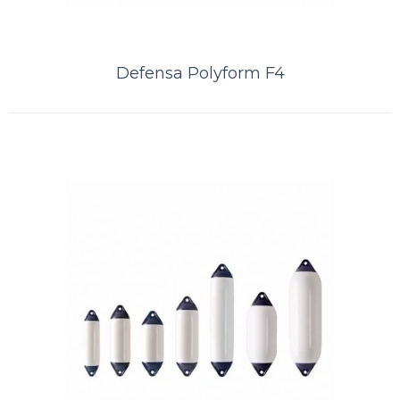
Defensa Polyform F4
Defensa Polyform F1
A Kamell é distribuidor exclusivo das defensas norueguesas Polyform.
Distribuidor PolyformDefensa POLYFORM ® F 1 é uma defensa
suprema de trabalh..