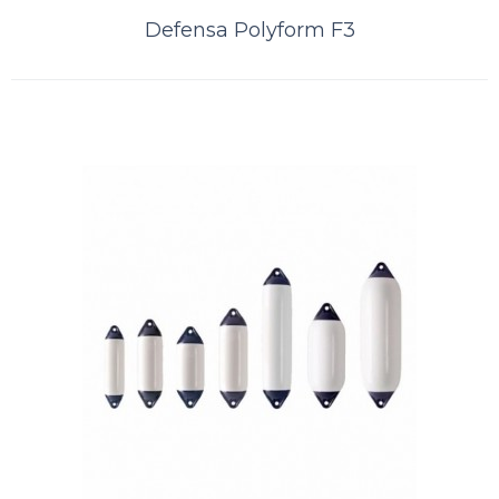
Defensa Polyform A4 Vermelha
Defensa Polyform F3
A Kamell é distribuidor exclusivo das defensas norueguesas Polyform.
Distribuidor PolyformDefensa POLYFORM ® A-4 é uma bóia super
resistente com ..
ORÇAMENTO
Comparar
Lista de Desejos