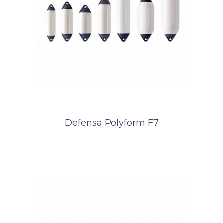
Comparar
Lista de Desejos
Defensa Polyform F7