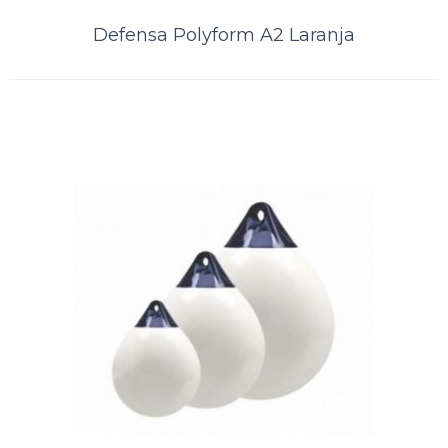
Defensa Polyform A2 Laranja
Defensa Polyform A2 Branca
A Kamell é distribuidor exclusivo das defensas norueguesas
PolyformDefensa POLYFORM® A-2 é uma bóia super resistente com
um suporte de corda moldado p..
ORÇAMENTO
Comparar
Lista de Desejos