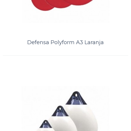
A Kamell é distribuidor exclusivo das defensas norueguesas Polyform.
Distribuidor PolyformDefensa POLYFORM ® A-2 é uma bóia super
resistente com ..
Defensa Polyform A3 Laranja
ORÇAMENTO
Comparar
Lista de Desejos