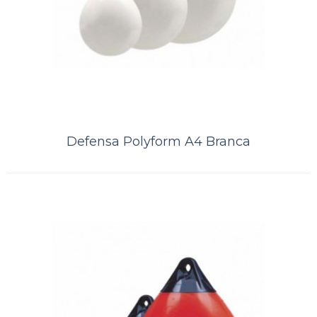
Defensa Polyform A4 Branca
Defensa Polyform A3 Branca
A Kamell é distribuidor exclusivo das defensas norueguesas
PolyformDefensa POLYFORM ® A-3 é uma bóia super resistente com
um suporte de corda mol..