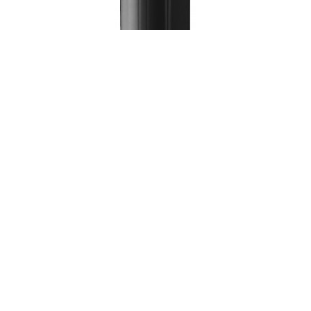
Defensa Polyform F6
A Kamell é distribuidor exclusivo das defensas norueguesas Polyform.
DEFENSA POLYFORM PRETA G4, EM
Distribuidor PolyformDefensa POLYFORM ® F 6 é uma defensa
VINIL
suprema de tr..
ORÇAMENTO
Comparar
Lista de Desejos