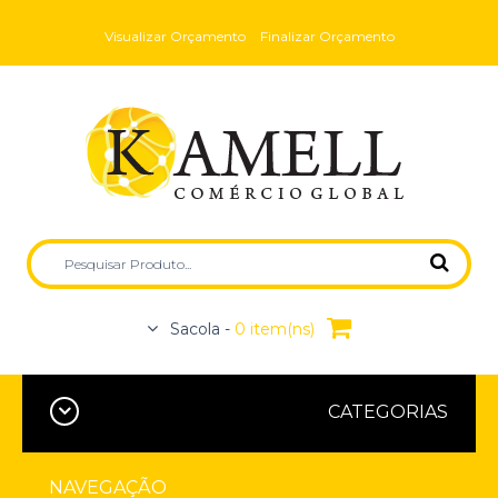
Visualizar Orçamento
Finalizar Orçamento
Sacola -
0 item(ns)
CATEGORIAS
NAVEGAÇÃO