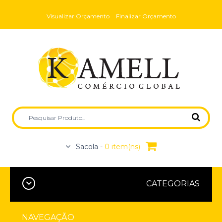
Visualizar Orçamento
Finalizar Orçamento
Sacola -
0 item(ns)
CATEGORIAS
NAVEGAÇÃO