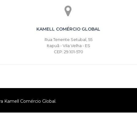
KAMELL COMÉRCIO GLOBAL
Rua Tenente Setubal, 55
Itapuã - Vila Velha - ES
CEP: 29.101-570
ra Kamell Comércio Global.