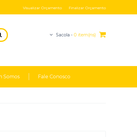
Visualizar Orçamento
Finalizar Orçamento
Sacola -
0 item(ns)
 Somos
Fale Conosco