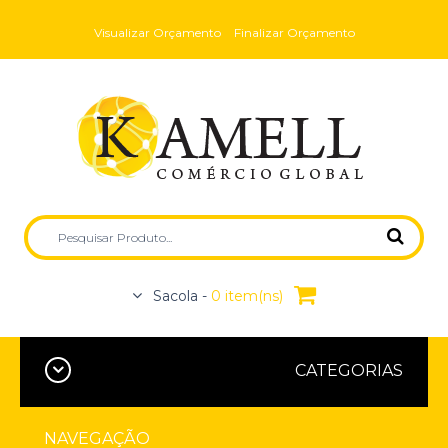
Visualizar Orçamento
Finalizar Orçamento
Sacola -
0 item(ns)
CATEGORIAS
NAVEGAÇÃO