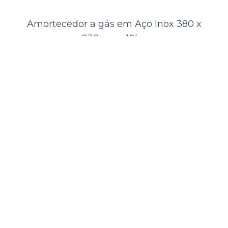
Amortecedor a gás em Aço Inox 380 x
ORÇAMENTO
230 mm, 10kg
Comparar
Lista de Desejos