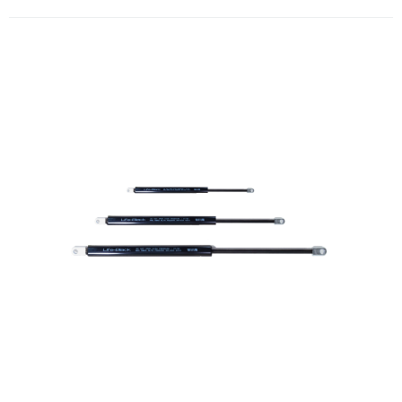
Amortecedor a gás em Aço 355 x
225 mm, 30kg LifeK
A Kamell, distribuidora de produtos náuticos, oferece aos seus clientes
o Amortecedor a Gás LIFEK em Aço + QBQ Black, um tipo