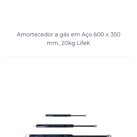
Amortecedor a gás em Aço 600 x 350
mm, 20kg LifeK
Amortecedor a gás em Aço 380 x
230 mm, 10kg LifeK
A Kamell, distribuidora de produtos náuticos, oferece aos seus clientes
o Amortecedor a Gás LIFEK em Aço + QBQ Black, um tipo
especializado de endurec..