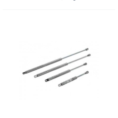
Amortecedor a gás em Aço 700 x
400 mm, 44kg LifeK
A Kamell, distribuidora de produtos náuticos, oferece aos seus clientes
o Amortecedor a Gás LIFEK em Aço + QBQ Black, um tipo
especializado de endurec..