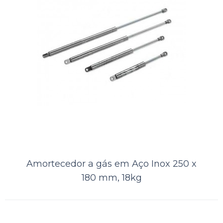
Amortecedor a gás em Aço Inox 250 x
Amortecedor a gás em Aço 660 x
180 mm, 18kg
370 mm, 60kg Lifek
A Kamell, distribuidora de produtos náuticos, oferece aos seus clientes