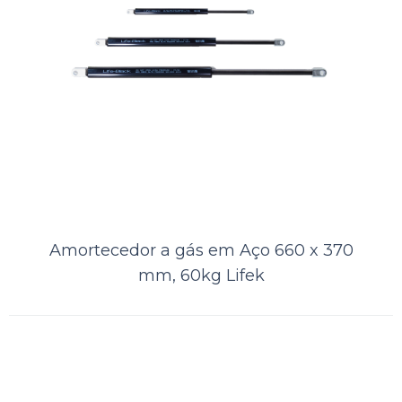
Amortecedor a gás em Aço 380 x
230 mm, 5kg LifeK
A Kamell, distribuidora de produtos náuticos, oferece aos seus clientes
Amortecedor a gás em Aço 660 x 370
o Amortecedor a Gás LIFEK em Aço + QBQ Black, um tipo
mm, 60kg Lifek
especializado de endurec..
ORÇAMENTO