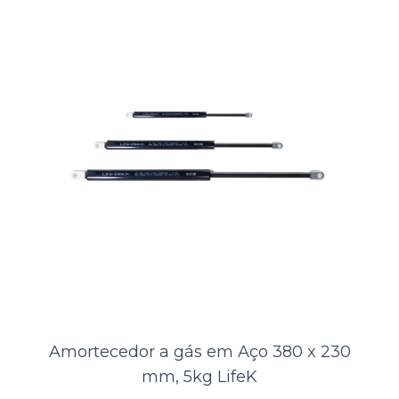
A Kamell, distribuidora de produtos náuticos, oferece aos seus clientes
o Amortecedor a Gás LIFEK em Aço + QBQ Black, um tipo
especializado de endurec..
ORÇAMENTO
Comparar
Lista de Desejos
Amortecedor a gás em Aço 380 x 230
mm, 5kg LifeK