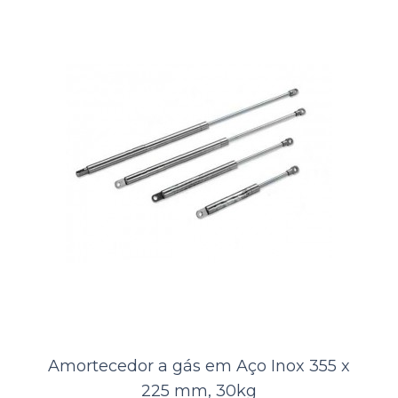
o Amortecedor a Gás LIFEK em Aço + QBQ Black, um tipo
especializado de endurec..
ORÇAMENTO
Comparar
Lista de Desejos
Amortecedor a gás em Aço Inox 355 x
225 mm, 30kg