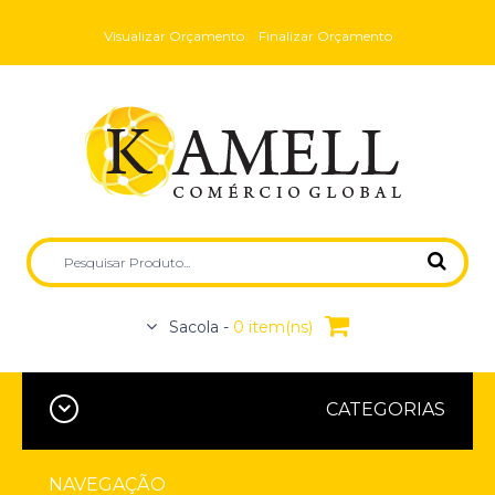
Visualizar Orçamento
Finalizar Orçamento
Sacola -
0 item(ns)
CATEGORIAS
NAVEGAÇÃO