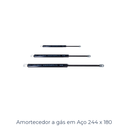
Alto-falante LIFEK Preto 240W
A Kamell, atacadista do ramo náutico, oferece aos seus clientes o Alto-
falante LIFEK Preto.O produto apresenta alta qualidade, resistência,
durab..
ORÇAMENTO
Amortecedor a gás em Aço 244 x 180