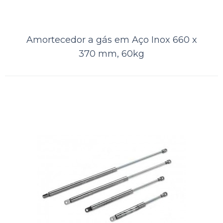
Amortecedor a gás em Aço 600 x
350 mm, 20kg LifeK
Amortecedor a gás em Aço Inox 660 x
370 mm, 60kg
A Kamell, distribuidora de produtos náuticos, oferece aos seus clientes
o Amortecedor a Gás LIFEK em Aço + QBQ Black, um tipo
especializado de endurec..
ORÇAMENTO
Comparar
Lista de Desejos