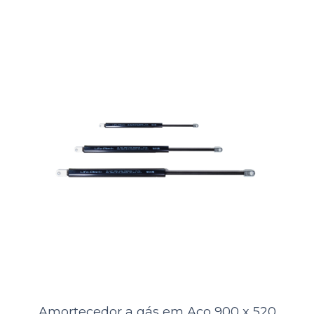
Amortecedor a gás em Aço 550 x
320 mm, 38kg Lifek
A Kamell, distribuidora de produtos náuticos, oferece aos seus clientes
o Amortecedor a Gás LIFEK em Aço + QBQ Black, um tipo
especializado de endurec..
ORÇAMENTO
Comparar
Lista de Desejos
Amortecedor a gás em Aço 900 x 520