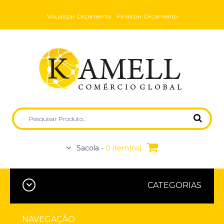
Visualizar Orçamento
Finalizar Orçamento
Sacola -
0 item(ns)
CATEGORIAS
NAVEGAÇÃO