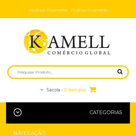
Visualizar Orçamento
Finalizar Orçamento
Sacola -
0 item(ns)
CATEGORIAS
NAVEGAÇÃO