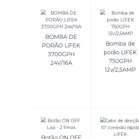
BO
Dados
BOMBA DE
Bomba de
PORÃO LIFEK
porão LIFEK
3700GPH
750GPH
24V/16A
12v/2,5AMP
Bo
Dados
Botão ON OFF