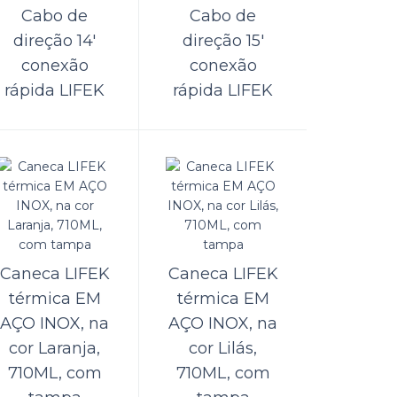
Cabo de
Cabo de
GPM
direção 14'
direção 15'
ORÇAMENTO
conexão
conexão
rápida LIFEK
rápida LIFEK
rar os
Comparar
Lista de Desejos
0GPM
ORÇAMENTO
Caneca LIFEK
Caneca LIFEK
nção de
térmica EM
térmica EM
Comparar
AÇO INOX, na
AÇO INOX, na
Lista de Desejos
cor Laranja,
cor Lilás,
710ML, com
710ML, com