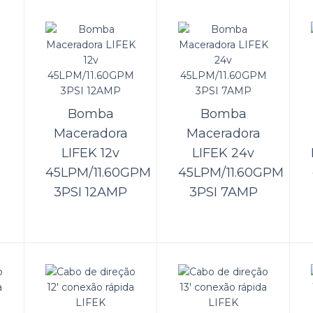
MBA DE PORÃO LIFEK 3700GPH 24V/16
:3700GPH24V16ASaída d'água: 40mm..
Bomba
Bomba
Maceradora
Maceradora
LIFEK 12v
LIFEK 24v
45LPM/11.60GPM
45LPM/11.60GPM
mba de porão LIFEK 750GPH 12v/2,5AMP
3PSI 12AMP
3PSI 7AMP
:750GPH12V2,5ASaída d'água: 19mm..