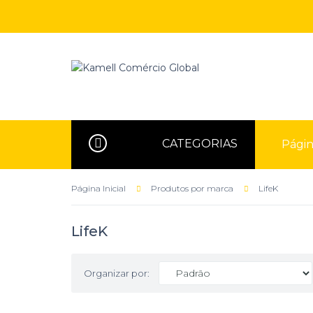
CATEGORIAS
Página
Página Inicial
Produtos por marca
LifeK
LifeK
Organizar por: