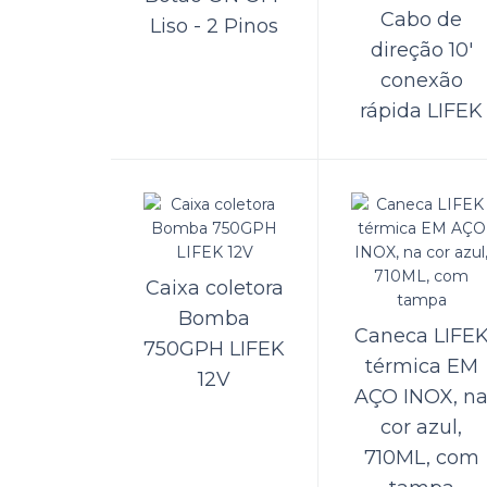
Cabo de
Liso - 2 Pinos
Bo
direção 10'
3P
conexão
rápida LIFEK
A Kame
detrito
Bo
Caixa coletora
3P
Bomba
Caneca LIFE
750GPH LIFEK
térmica EM
A Kame
12V
tritur
AÇO INOX, n
cor azul,
710ML, com