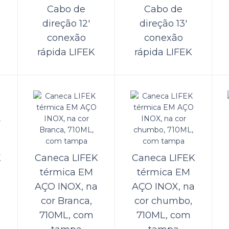
Cabo de
Cabo de
mba Maceradora LIFEK 12v 45LPM/11.60
direção 12'
direção 13'
SI 12AMP
conexão
conexão
rápida LIFEK
rápida LIFEK
ll oferece aos seus clientes a Bomba Maceradora LIFEK.Sua função é a de tritu
s provenientes do vaso sanitário elétrico. Assim, tra..
mba Maceradora LIFEK 24v 45LPM/11.6
SI 7AMP
K
Caneca LIFEK
Caneca LIFEK
ll disponibiliza aos seus clientes a Bomba Maceradora LIFEK.O item tem a fu
térmica EM
térmica EM
ar os detritos provenientes do vaso e bombear os mesmos..
a
AÇO INOX, na
AÇO INOX, na
cor Branca,
cor chumbo,
710ML, com
710ML, com