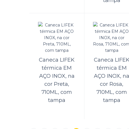
tampa
Bo
6 p
A Kame
Moment
Caneca LIFEK
Caneca LIFE
térmica EM
térmica EM
Bo
AÇO INOX, na
AÇO INOX, n
INTER
cor Preta,
cor Rosa,
DC12V
710ML, com
710ML, com
tampa
tampa