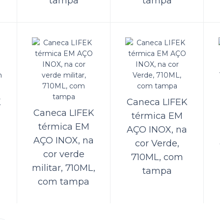
tampa
tampa
tão interruptor MOMENTANEO em AÇO
inos - led azul
ll, distribuidora de produtos náuticos, oferece aos seus clientes o Botão Interr
âneo Inox.Características:- 6 pinos- Led A..
K
Caneca LIFEK
Caneca LIFEK
térmica EM
tão momentâneo (ON)-OFF 2PIN SPST
térmica EM
a
AÇO INOX, na
AÇO INOX, na
RUPTOR (BOTÃO DE PAINEL (ON)-OFF), MARINIZADO PARA USO NÁUTICO,SPST
cor Verde,
@20A,DC24V@10A..
cor verde
710ML, com
militar, 710ML,
tampa
com tampa