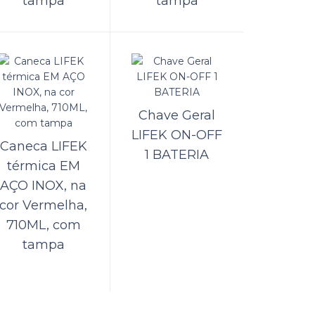
tampa
tampa
 INOX
ORÇAMENTO
uptor
Comparar
Lista de Desejos
Chave Geral
LIFEK ON-OFF
Caneca LIFEK
1 BATERIA
térmica EM
AÇO INOX, na
ORÇAMENTO
, 2PIN,
cor Vermelha,
710ML, com
Comparar
tampa
Lista de Desejos