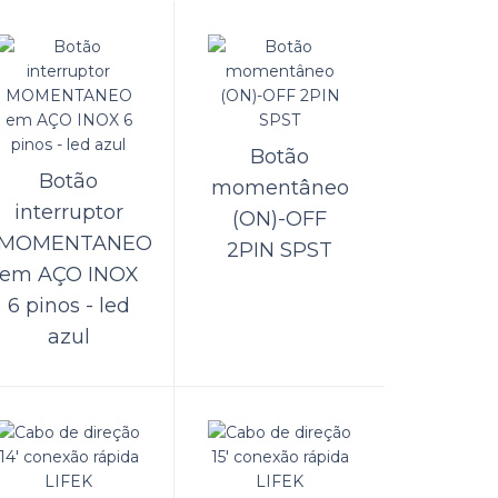
A
ORÇAMENTO
Comparar
Botão
Lista de Desejos
Botão
momentâneo
interruptor
(ON)-OFF
MOMENTANEO
2PIN SPST
em AÇO INOX
6 pinos - led
ORÇAMENTO
azul
Comparar
Lista de Desejos