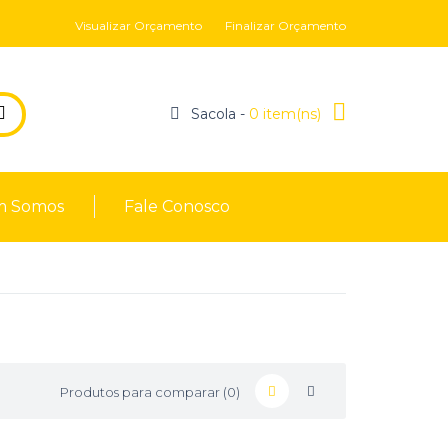
Visualizar Orçamento
Finalizar Orçamento
Sacola -
0 item(ns)
 Somos
Fale Conosco
Produtos para comparar (0)