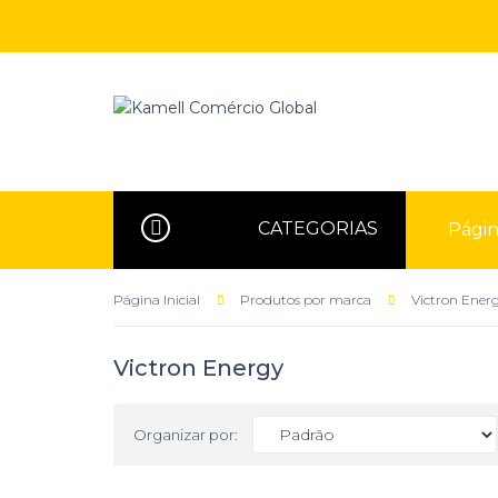
CATEGORIAS
Página
Página Inicial
Produtos por marca
Victron Ener
Victron Energy
Organizar por: