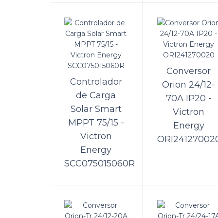
Con
Vic
A Kame
SmartS
Conversor
Controlador
Orion 24/12-
de Carga
70A IP20 -
Solar Smart
Victron
MPPT 75/15 -
Con
Energy
Victron
ORI24127002
Vic
Energy
SCC075015060R
Um car
bateri