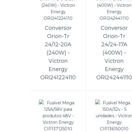
Con
MC4
Conversor
Conversor
Um car
Orion-Tr
Orion-Tr
Ao util
24/12-20A
24/24-17A
(240W) -
(400W) -
Victron
Victron
Energy
Energy
Con
ORI241224110
ORI242441110
MC4
O carr
energi