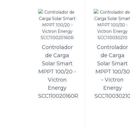
Con
Vic
Um car
Ao uti
Controlador
Controlador
de Carga
de Carga
Solar Smart
Solar Smart
MPPT 100/20 -
MPPT 100/30
Con
Victron
- Victron
Vic
Energy
Energy
SCC110020160R
SCC11003021
A Kame
o Carr