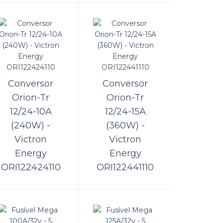
/50 -
ORÇAMENTO
lico o
Comparar
Lista de Desejos
Conversor
Conversor
Orion-Tr
Orion-Tr
12/24-10A
12/24-15A
(240W) -
(360W) -
35 -
Victron
Victron
ORÇAMENTO
Energy
Energy
ORI122424110
ORI122441110
Comparar
Lista de Desejos