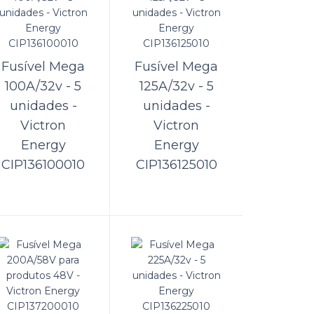
/60-
ORÇAMENTO
Fusível Mega
Fusível Mega
as baterias.
Comparar
100A/32v - 5
125A/32v - 5
Lista de Desejos
unidades -
unidades -
Victron
Victron
Energy
Energy
CIP136100010
CIP136125010
/100-
ORÇAMENTO
converter a
Comparar
Lista de Desejos