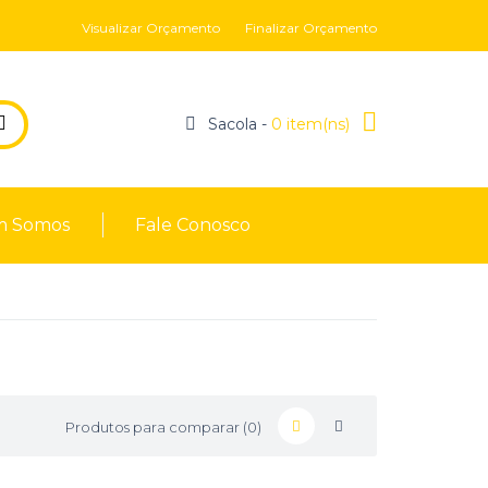
Visualizar Orçamento
Finalizar Orçamento
Sacola -
0 item(ns)
 Somos
Fale Conosco
Produtos para comparar (0)