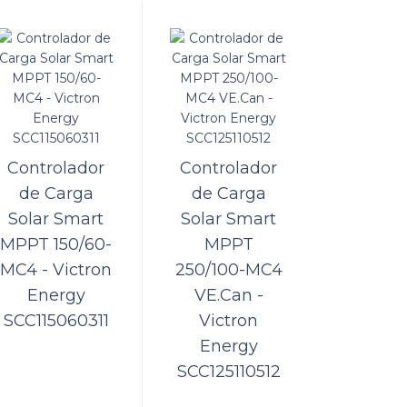
/20 -
ORÇAMENTO
as baterias.
Comparar
Lista de Desejos
Controlador
Controlador
de Carga
de Carga
Solar Smart
Solar Smart
/30 -
MPPT 150/60-
MPPT
ORÇAMENTO
MC4 - Victron
250/100-MC4
Energy
VE.Can -
lico
Comparar
SCC115060311
Victron
Lista de Desejos
Energy
SCC125110512