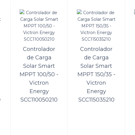
trolador de Carga Solar Smart MPPT 100
tron Energy SCC110020160R
regador solar recolhe a energia dos painéis solares para guardá-la nas respetiv
lizar a mais recente e rápida tecnologia, o Sm..
Controlador
Controlador
de Carga
de Carga
Solar Smart
Solar Smart
MPPT 100/50 -
MPPT 150/35 -
trolador de Carga Solar Smart MPPT 100
Victron
Victron
tron Energy SCC110030210
Energy
Energy
0
SCC110050210
SCC115035210
ll é a distribuidora oficial da Victron Energy no Brasil.Com isso, oferece ao púb
egador de Bateria (Controlador de Carga Solar S..