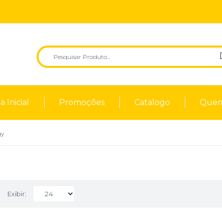
 Inicial
Promoções
Catalogo
Quem
gy
Exibir: