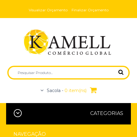
Visualizar Orçamento
Finalizar Orçamento
Sacola -
0 item(ns)
CATEGORIAS
NAVEGAÇÃO