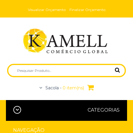
Visualizar Orçamento
Finalizar Orçamento
Sacola -
0 item(ns)
CATEGORIAS
NAVEGAÇÃO