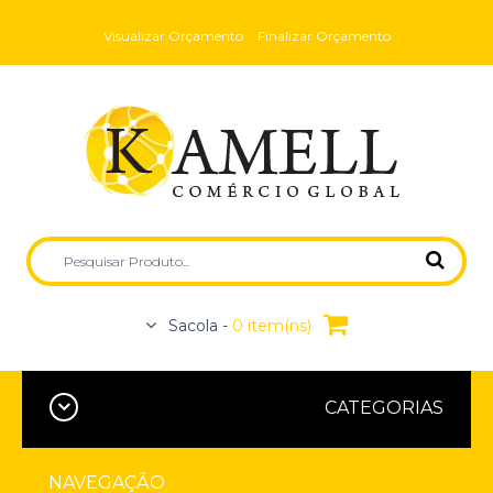
Visualizar Orçamento
Finalizar Orçamento
Sacola -
0 item(ns)
CATEGORIAS
NAVEGAÇÃO