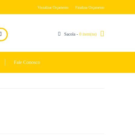
Visualizar Orçamento
Finalizar Orçamento
Sacola -
0 item(ns)
Fale Conosco