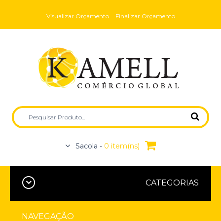
Visualizar Orçamento
Finalizar Orçamento
Sacola -
0 item(ns)
CATEGORIAS
NAVEGAÇÃO