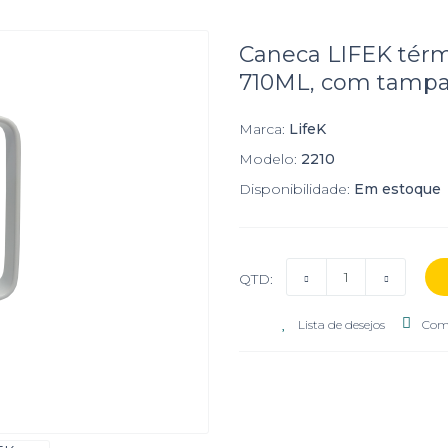
Caneca LIFEK térm
710ML, com tamp
Marca:
LifeK
Modelo:
2210
Disponibilidade:
Em estoque
QTD:
Lista de desejos
Com