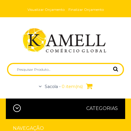
Visualizar Orçamento
Finalizar Orçamento
Sacola -
0 item(ns)
CATEGORIAS
NAVEGAÇÃO