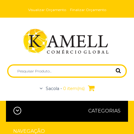
Visualizar Orçamento
Finalizar Orçamento
Sacola -
0 item(ns)
CATEGORIAS
NAVEGAÇÃO