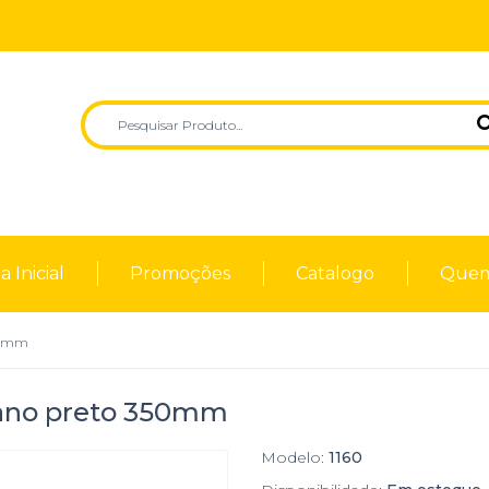
 Inicial
Promoções
Catalogo
Quem
350mm
tano preto 350mm
Modelo:
1160