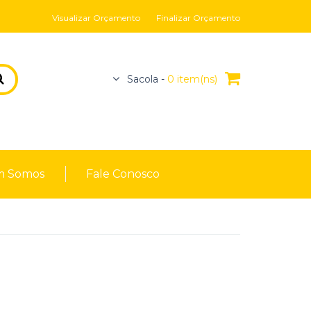
Visualizar Orçamento
Finalizar Orçamento
Sacola -
0 item(ns)
 Somos
Fale Conosco