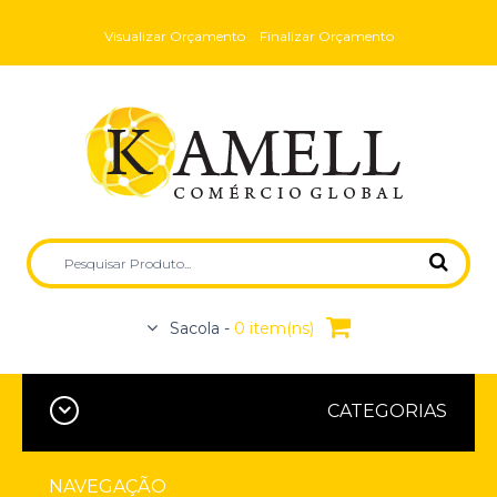
Visualizar Orçamento
Finalizar Orçamento
Sacola -
0 item(ns)
CATEGORIAS
NAVEGAÇÃO