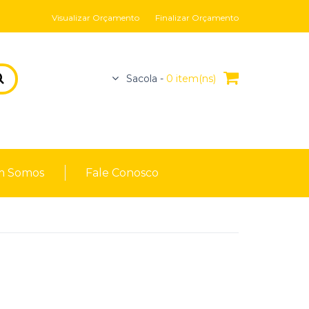
Visualizar Orçamento
Finalizar Orçamento
Sacola -
0 item(ns)
 Somos
Fale Conosco