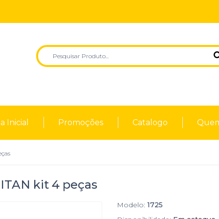
 Inicial
Promoções
Catalogo
Quem
eças
TAN kit 4 peças
Modelo:
1725