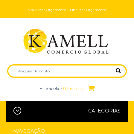
Visualizar Orçamento
Finalizar Orçamento
Sacola -
0 item(ns)
CATEGORIAS
NAVEGAÇÃO