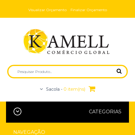
Visualizar Orçamento
Finalizar Orçamento
Sacola -
0 item(ns)
CATEGORIAS
NAVEGAÇÃO