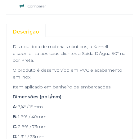
Comparar
Descrição
Distribuidora de materiais náuticos, a Kamell
disponibiliza aos seus clientes a Saída D'Água 90º na
cor Preta.
O produto é desenvolvido em PVC e acabamento
em inox.
Item aplicado em banheiro de embarcações.
Dimensões (pol./mm):
A:
3/4" / 19mm
B:
1.89" / 48mm
C:
2.89" / 73mm
D:
1.31" / 33mm