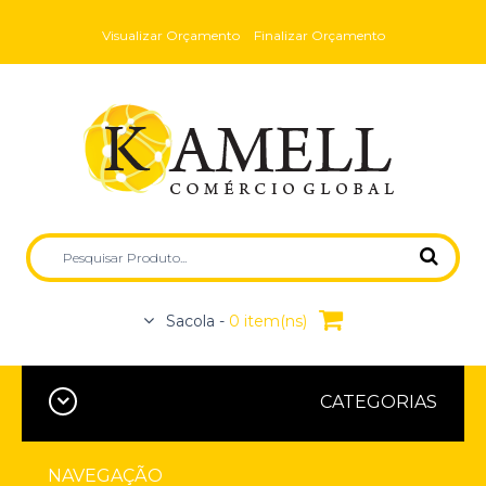
Visualizar Orçamento
Finalizar Orçamento
Sacola -
0 item(ns)
CATEGORIAS
NAVEGAÇÃO