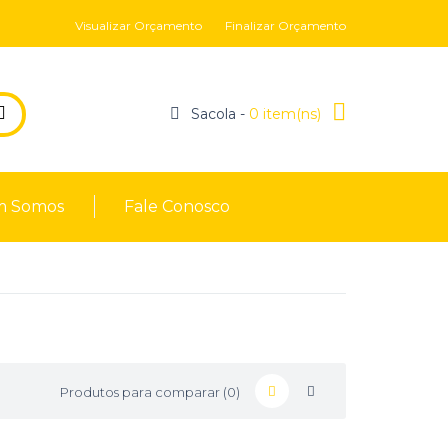
Visualizar Orçamento
Finalizar Orçamento
Sacola -
0 item(ns)
 Somos
Fale Conosco
Produtos para comparar (0)