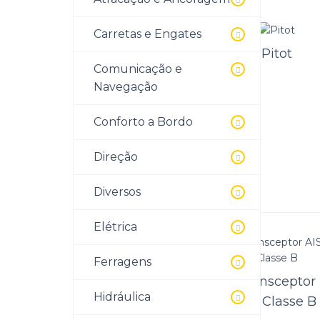
Cap
Carretas e Engates
Pitot
A Kame
Capa rádio de
Comunicação e
com mo
Navegação
embutir
Conforto a Bordo
Direção
Pit
Diversos
..
Elétrica
Ferragens
Transceptor
Hidráulica
AIS Classe B
Radio VHF