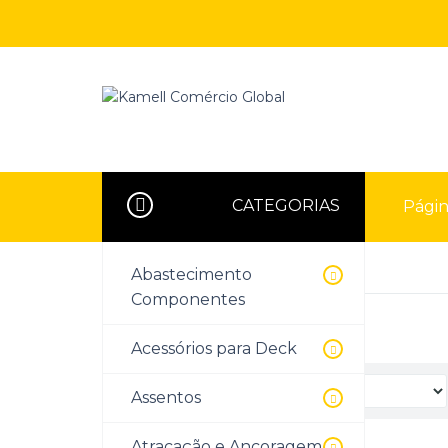
CATEGORIAS
Página
Página Inicial
Rádios VHF
Abastecimento
Componentes
Rádios VHF
Acessórios para Deck
Organizar por:
Assentos
Atracação e Ancoragem