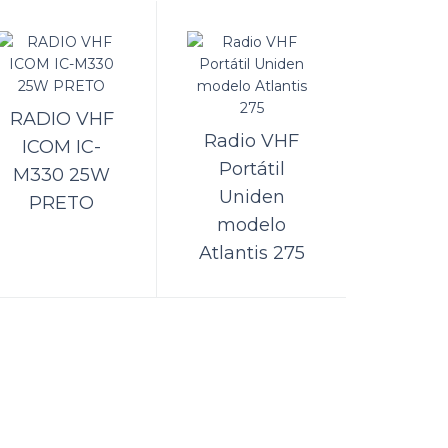
ORÇAMENTO
dobrável
RADIO VHF
Comparar
Radio VHF
ICOM IC-
Lista de Desejos
Portátil
M330 25W
Uniden
PRETO
modelo
Atlantis 275
ORÇAMENTO
Comparar
Lista de Desejos