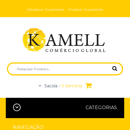
Visualizar Orçamento
Finalizar Orçamento
Sacola -
0 item(ns)
CATEGORIAS
NAVEGAÇÃO