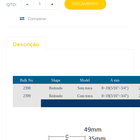
QTD:
Comparar
Descrição
Bulk No.
Shape
Model
A mm
2398
Redondo
Sem trava
8~19(5/16"~3/4")
2399
Redondo
Com trava
8~19(5/16"~3/4")