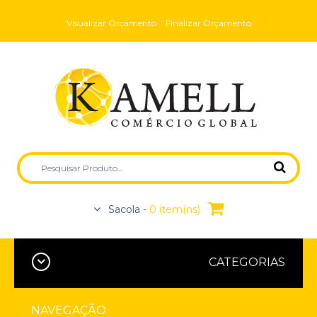
Visualizar Orçamento
Finalizar Orçamento
Sacola -
0 item(ns)
CATEGORIAS
NAVEGAÇÃO