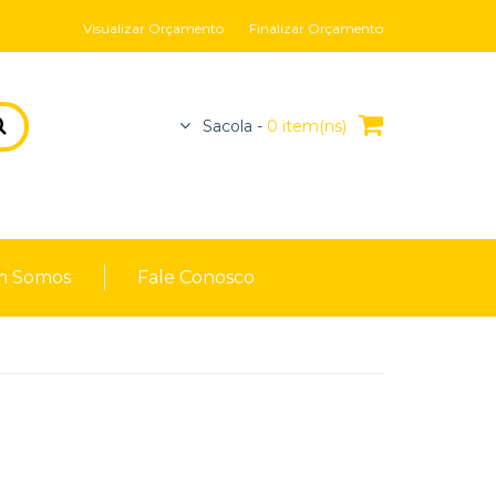
Visualizar Orçamento
Finalizar Orçamento
Sacola -
0 item(ns)
 Somos
Fale Conosco