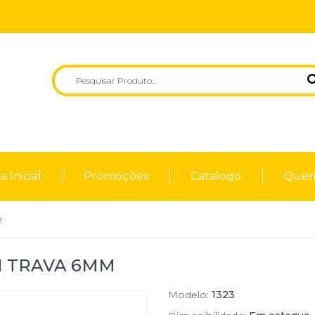
 Inicial
Promoções
Catalogo
Quem
M
 TRAVA 6MM
Modelo:
1323