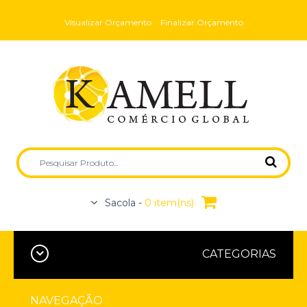
Visualizar Orçamento
Finalizar Orçamento
Sacola -
0 item(ns)
CATEGORIAS
NAVEGAÇÃO