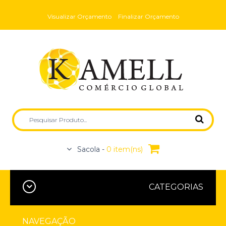
Visualizar Orçamento
Finalizar Orçamento
Sacola -
0 item(ns)
CATEGORIAS
NAVEGAÇÃO