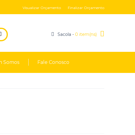
Visualizar Orçamento
Finalizar Orçamento
Sacola -
0 item(ns)
 Somos
Fale Conosco