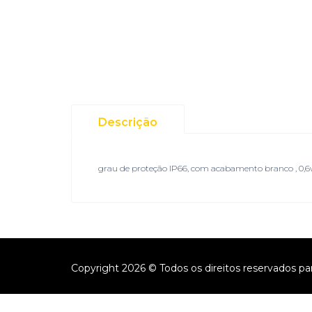
Descrição
grau de proteção IP66, com acabamento branco , 0
Copyright 2026 © Todos os direitos reservados pa