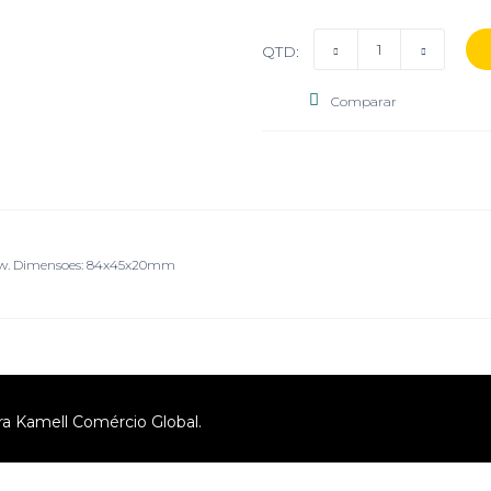
QTD:
Comparar
,6w. Dimensoes: 84x45x20mm
ra Kamell Comércio Global.