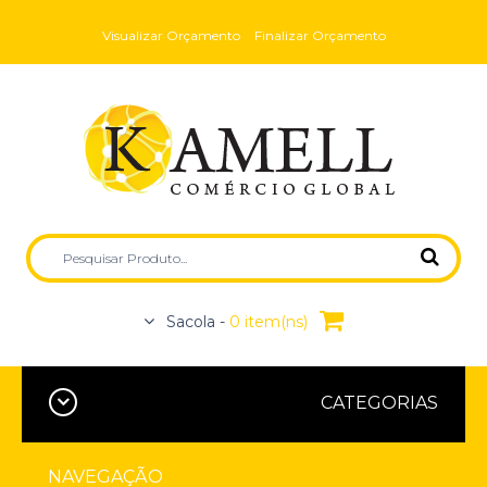
Visualizar Orçamento
Finalizar Orçamento
Sacola -
0 item(ns)
CATEGORIAS
NAVEGAÇÃO