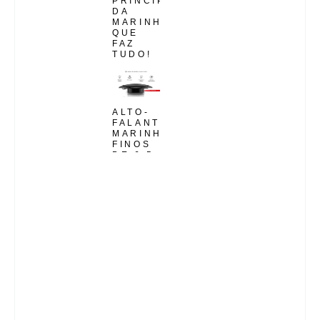
PRINCIPAL
DA
MARINHA
QUE
FAZ
TUDO!
ALTO-
FALANTES
MARINHOS
FINOS
DE 6,5
"COM
LUZES
LED
RGB