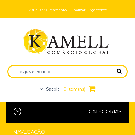
Visualizar Orçamento
Finalizar Orçamento
Sacola -
0 item(ns)
CATEGORIAS
NAVEGAÇÃO