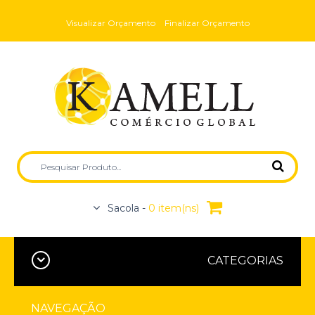
Visualizar Orçamento
Finalizar Orçamento
Sacola -
0 item(ns)
CATEGORIAS
NAVEGAÇÃO