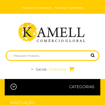
Visualizar Orçamento
Finalizar Orçamento
Sacola -
0 item(ns)
CATEGORIAS
NAVEGAÇÃO