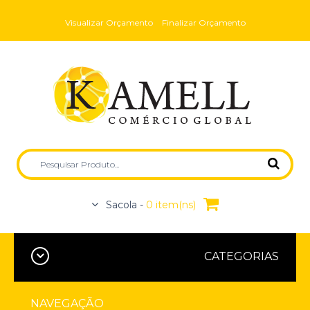
Visualizar Orçamento
Finalizar Orçamento
Sacola -
0 item(ns)
CATEGORIAS
NAVEGAÇÃO