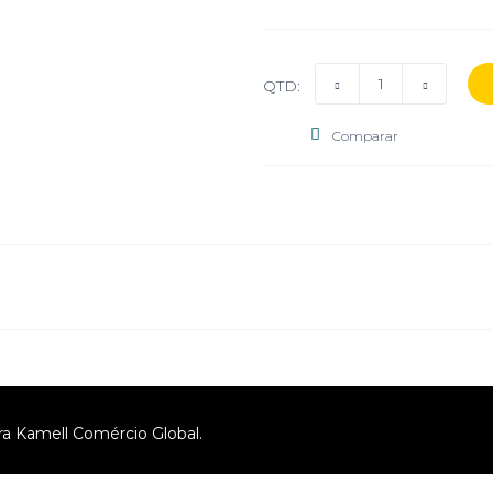
QTD:
Comparar
ra Kamell Comércio Global.