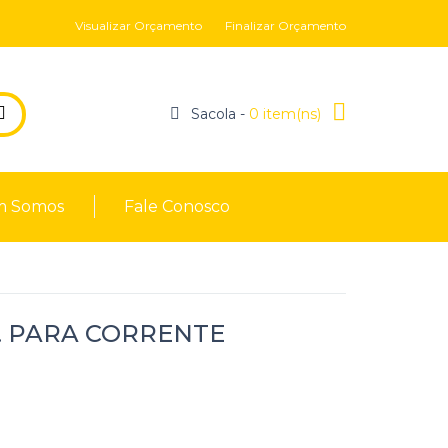
Visualizar Orçamento
Finalizar Orçamento
Sacola -
0 item(ns)
 Somos
Fale Conosco
. PARA CORRENTE