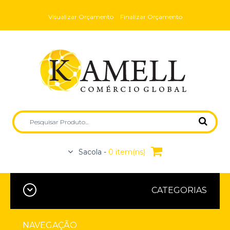
Visualizar Orçamento
Finalizar Orçamento
Sacola -
0 item(ns)
CATEGORIAS
NAVEGAÇÃO