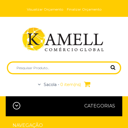
Visualizar Orçamento
Finalizar Orçamento
Sacola -
0 item(ns)
CATEGORIAS
NAVEGAÇÃO