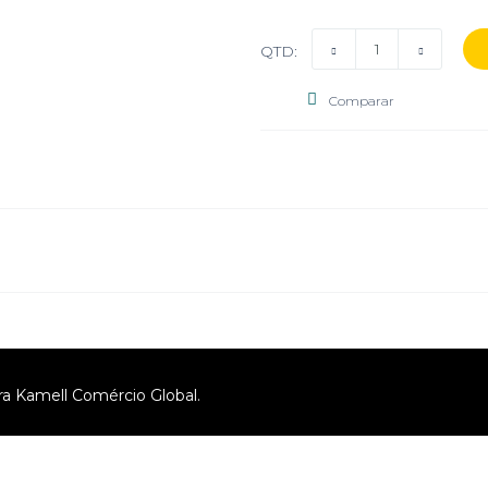
QTD:
Comparar
ra Kamell Comércio Global.