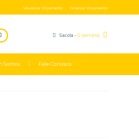
Visualizar Orçamento
Finalizar Orçamento
Sacola -
0 item(ns)
 Somos
Fale Conosco