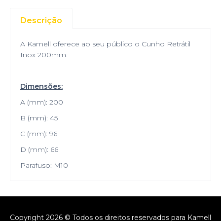
Descrição
A Kamell oferece ao seu público o Cunho Retrátil
Inox 200mm.
Dimensões:
A (mm): 200
B (mm): 45
C (mm): 96
D (mm): 66
Parafuso: M10
Copyright 2026 © Todos os direitos reservados para Kamell