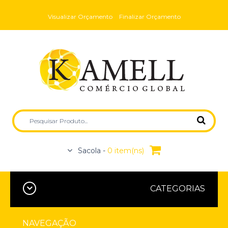
Visualizar Orçamento
Finalizar Orçamento
Sacola -
0 item(ns)
CATEGORIAS
NAVEGAÇÃO