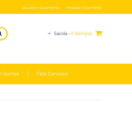
Visualizar Orçamento
Finalizar Orçamento
Sacola -
0 item(ns)
 Somos
Fale Conosco