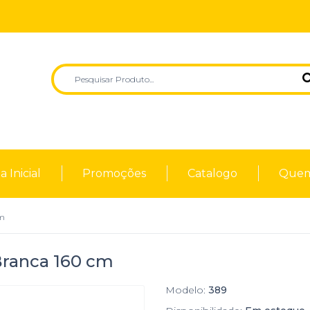
 Inicial
Promoções
Catalogo
Quem
cm
Branca 160 cm
Modelo:
389