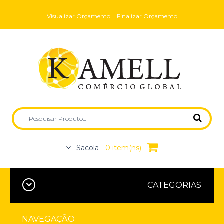
Visualizar Orçamento
Finalizar Orçamento
Sacola -
0 item(ns)
CATEGORIAS
NAVEGAÇÃO