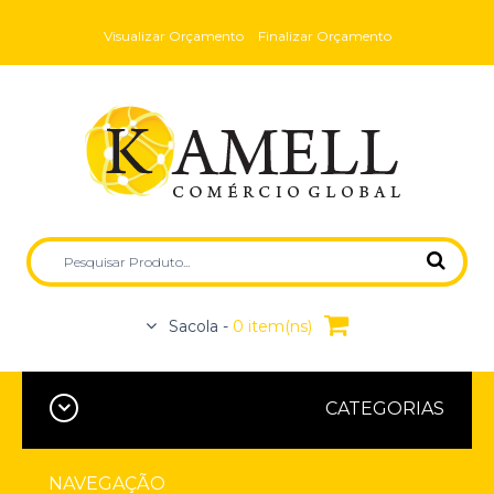
Visualizar Orçamento
Finalizar Orçamento
Sacola -
0 item(ns)
CATEGORIAS
NAVEGAÇÃO