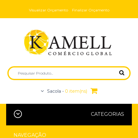
Visualizar Orçamento
Finalizar Orçamento
Sacola -
0 item(ns)
CATEGORIAS
NAVEGAÇÃO